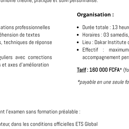
ombine théorie, pratique et suivi personnalisé.
Organisation :
sations professionnelles
Durée totale : 13 heu
réhension de textes
Horaires : 03 samedis
s, techniques de réponse
Lieu : Dakar Institute
Effectif : maximu
uliers avec corrections
accompagnement pers
ts et axes d’amélioration
Tarif
: 160 000 FCFA
* (f
*payable en une seule fo
nt l’examen sans formation préalable :
teur, dans les conditions officielles ETS Global