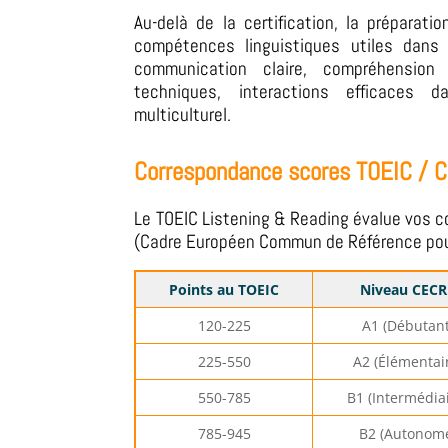
Au-delà de la certification, la préparati
compétences linguistiques utiles dans l
communication claire, compréhensio
techniques, interactions efficaces 
multiculturel.
Correspondance scores TOEIC / 
Le TOEIC Listening & Reading évalue vos 
(Cadre Européen Commun de Référence pour
Points au TOEIC
Niveau CECR
120-225
A1 (Débutant
225-550
A2 (Élémentai
550-785
B1 (Intermédia
785-945
B2 (Autonom