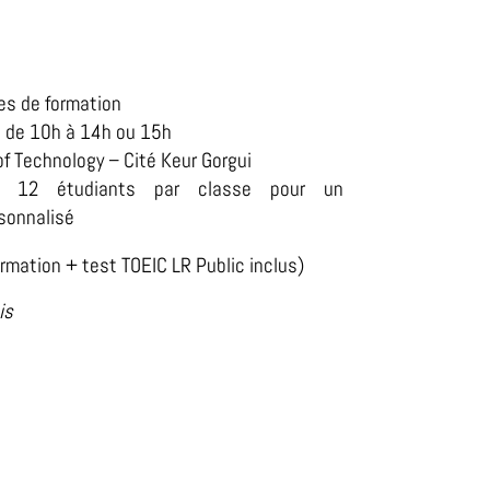
res de formation
, de 10h à 14h ou 15h
 of Technology – Cité Keur Gorgui
m 12 étudiants par classe pour un
onnalisé
ormation + test TOEIC LR Public inclus)
is