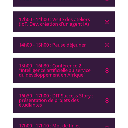
12h00 - 14h00 : Visite des ateliers
(IoT, Dev, création d’un agent IA)
14h00 - 15h00 : Pause déjeuner
15h00 - 16h30 : Conférence 2 -
"intelligence artificielle au service
du développement en Afrique"
16h30 - 17h00 : DIT Success Story :
présentation de projets des
étudiantes
17h00 - 17h10 : Mot de fin et