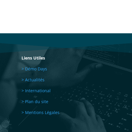
Liens Utiles
> Démo Days
> Actualités
> International
> Plan du site
> Mentions Légales