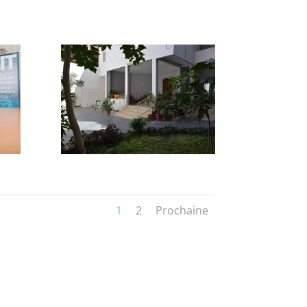
1
2
Prochaine