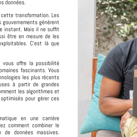
des données.
e cette transformation.
Les
es gouvernements génèrent
e instant.
Mais il ne suffit
ssi être en mesure de les
exploitables.
C’est là que
vous offre la possibilité
domaines fascinants.
Vous
chnologies les plus récents
uses à partir de grandes
mment les algorithmes et
 optimisés pour gérer ces
rmatique en une carrière
rez comment combiner le
yse de données massives.