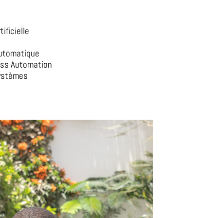
ificielle
Automatique
ess Automation
ystèmes