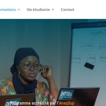
ormations
Vie étudiante
Contact
Programme accrédité par l’
AnaqSup