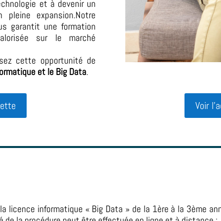
echnologie et à devenir un
 pleine expansion.Notre
us garantit une formation
alorisée sur le marché
ssez cette opportunité de
nformatique et le Big Data
.
uette
Voir l
r la licence informatique « Big Data » de la 1ère à la 3ème 
té de la procédure peut être effectuée en ligne et à distance :