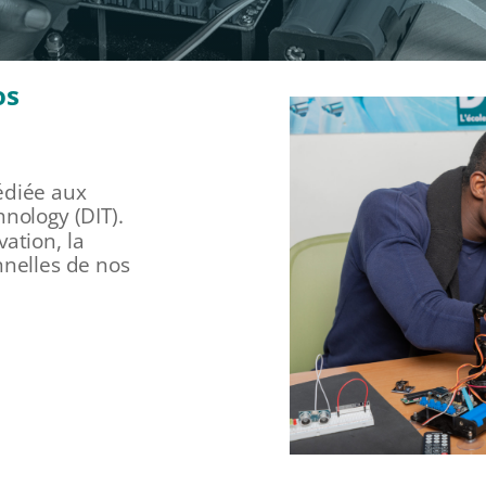
os
édiée aux
nology (DIT).
ation, la
onnelles de nos