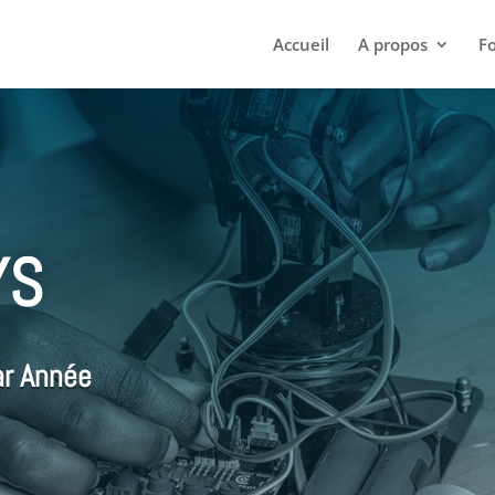
Accueil
A propos
F
YS
ar Année