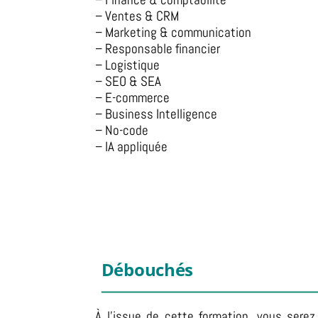
– Ventes & CRM
– Marketing & communication
– Responsable financier
– Logistique
– SEO & SEA
– E-commerce
– Business Intelligence
– No-code
– IA appliquée
Débouchés
À l’issue de cette formation, vous serez 