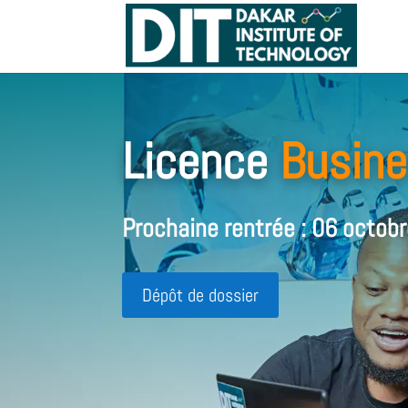
Licence
Busin
Prochaine rentrée : 06 octob
Dépôt de dossier