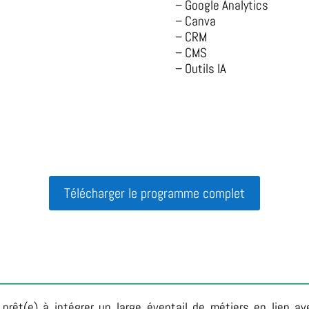
– Google Analytics
– Canva
– CRM
– CMS
– Outils IA
Télécharger le programme complet
prêt(e) à intégrer un large éventail de métiers en lien ave